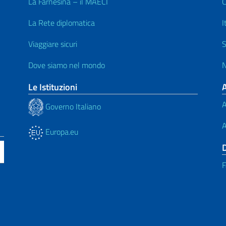
La Farnesina – il MAECI
C
La Rete diplomatica
I
Viaggiare sicuri
S
Dove siamo nel mondo
N
Le Istituzioni
A
Governo Italiano
A
Europa.eu
F