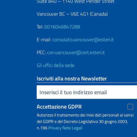
Suite 840 – 1140 West Pender Street
Vancouver BC – V6E 4G1 (Canada)
Tel:
0016046847288
E-mail:
consolato.vancouver@esteri.it
PEC:
con.vancouver@cert.esteri.it
Gli uffici della sede
Iscriviti alla nostra Newsletter
Inserisci la tua email
Accettazione GDPR
Autorizzo il trattamento dei miei dati personali ai sensi
del GDPR e del Decreto Legislativo 30 giugno 2003,
n.196
Privacy
Note Legali