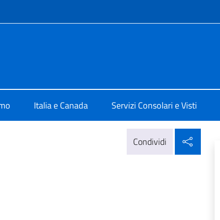
e menù
a Vancouver
amo
Italia e Canada
Servizi Consolari e Visti
Condi
Condividi