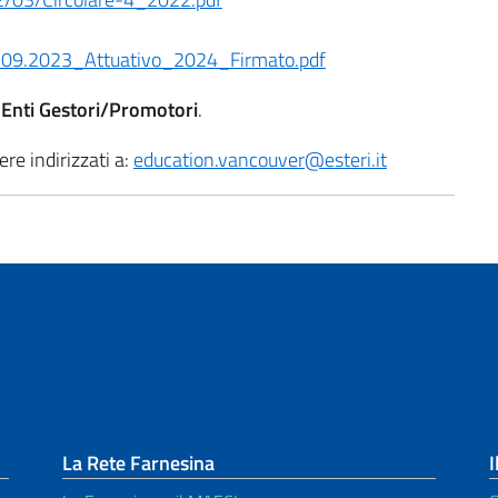
09.2023_Attuativo_2024_Firmato.pdf
 Enti Gestori/Promotori
.
re indirizzati a:
education.vancouver@esteri.it
La Rete Farnesina
I