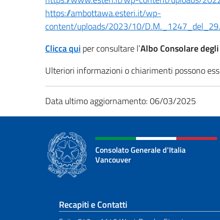
https://ambottawa.esteri.it/wp-
content/uploads/2023/10/D.M._1247_del_29.
Clicca qui
per consultare l’
Albo Consolare degli
Ulteriori informazioni o chiarimenti possono esse
Data ultimo aggiornamento: 06/03/2025
Consolato Generale d'Italia
Vancouver
Sezione footer
Recapiti e Contatti