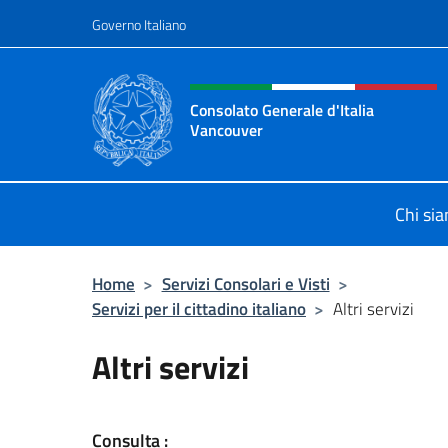
Salta al contenuto
Governo Italiano
Intestazione sito, social 
Consolato Generale d'Italia
Vancouver
Sito ufficiale del Consolato d'Itali
Chi si
Home
>
Servizi Consolari e Visti
>
Servizi per il cittadino italiano
>
Altri servizi
Altri servizi
C
onsulta :