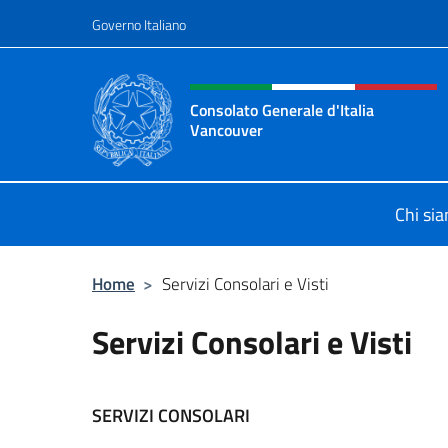
Salta al contenuto
Governo Italiano
Intestazione sito, social 
Consolato Generale d'Italia
Vancouver
Sito ufficiale del Consolato d'Itali
Chi si
Home
>
Servizi Consolari e Visti
Servizi Consolari e Visti
SERVIZI CONSOLARI