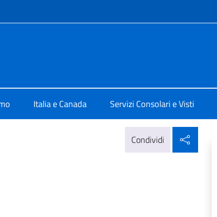
e menù
a Vancouver
amo
Italia e Canada
Servizi Consolari e Visti
Condi
Condividi