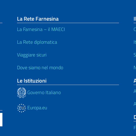
La Rete Farnesina
I
La Farnesina – il MAECI
C
La Rete diplomatica
I
Viaggiare sicuri
S
Dove siamo nel mondo
N
Le Istituzioni
A
Governo Italiano
A
Europa.eu
F