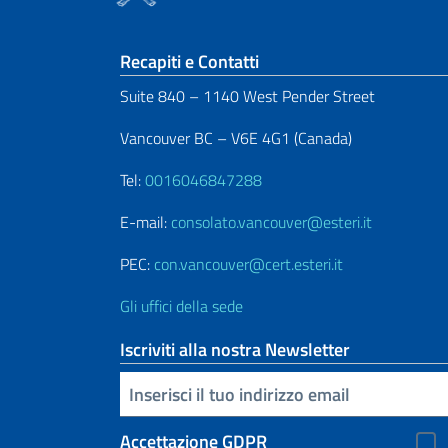
Sezione footer
Recapiti e Contatti
Suite 840 – 1140 West Pender Street
Vancouver BC – V6E 4G1 (Canada)
Tel:
0016046847288
E-mail:
consolato.vancouver@esteri.it
PEC:
con.vancouver@cert.esteri.it
Gli uffici della sede
Iscriviti alla nostra Newsletter
Inserisci la tua email
Accettazione GDPR