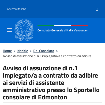
Salta al contenuto
IT
Governo Italiano
Intestazione sito, social e menù
Consolato Generale d'Italia Vancouver
Sito ufficiale del Consolato d'Italia Vancouv
Home
>
Notizie
>
Dal Consolato
>
Avviso di assunzione di n.1 impiegato/a a contratto da adibire...
Avviso di assunzione di n.1
impiegato/a a contratto da adibire
ai servizi di assistente
amministrativo presso lo Sportello
consolare di Edmonton