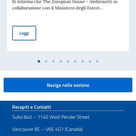
Si informa che The European House - Ambrosetti in
collaborazione con il Ministero degli Esteri...
“BUSINESS INSIGHTS FROM ITALY – A letter to International 
Leggi
Naviga nella sezione
Sezione footer
Recapiti e Contatti
Suite 840 – 1140 West Pender Street
Vancouver BC – V6E 4G1 (Canada)