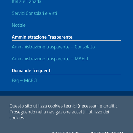
Italia e Canada
Servizi Consolari e Visti
Notizie
Amministrazione Trasparente
Amministrazione trasparente – Consolato
Amministrazione trasparente – MAECI
Domande frequenti
Faq – MAECI
Link Utili
Note legali
Privacy e cookie policy
Dichiarazione di accessibilità
Questo sito utilizza cookies tecnici (necessari) e analitici.
Proseguendo nella navigazione accetti l'utilizzo dei
cookies.
2026 Copyright Ministero degli Affari Esteri e della Cooperazione
Internazionale
COOKIES
I CO