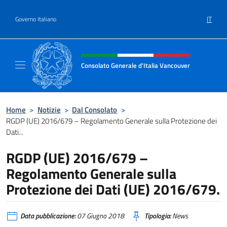
Salta al contenuto
IT
Governo Italiano
Intestazione sito, social e menù
Consolato Generale d'Italia Vancouver
Sito ufficiale del Consolato d'Italia Vancouv
Home
>
Notizie
>
Dal Consolato
>
RGDP (UE) 2016/679 – Regolamento Generale sulla Protezione dei
Dati...
RGDP (UE) 2016/679 –
Regolamento Generale sulla
Protezione dei Dati (UE) 2016/679.
Data pubblicazione:
07 Giugno 2018
Tipologia:
News