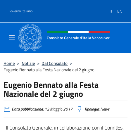
Salta al contenuto
IT
EN
Governo Italiano
Intestazione sito, social e menù
Consolato Generale d'Italia Vancouver
Sito ufficiale del Consolato d'Italia Vancouv
Home
>
Notizie
>
Dal Consolato
>
Eugenio Bennato alla Festa Nazionale del 2 giugno
Eugenio Bennato alla Festa
Nazionale del 2 giugno
Data pubblicazione:
12 Maggio 2017
Tipologia:
News
Il Consolato Generale, in collaborazione con il ComItEs,