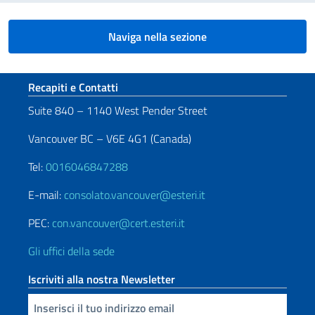
Naviga nella sezione
Sezione footer
Recapiti e Contatti
Suite 840 – 1140 West Pender Street
Vancouver BC – V6E 4G1 (Canada)
Tel:
0016046847288
E-mail:
consolato.vancouver@esteri.it
PEC:
con.vancouver@cert.esteri.it
Gli uffici della sede
Iscriviti alla nostra Newsletter
Inserisci la tua email